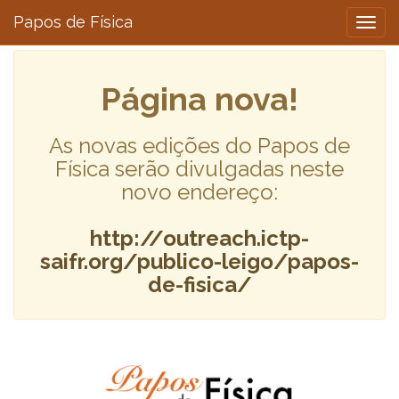
Papos de Física
Togg
navig
Página nova!
As novas edições do Papos de
Física serão divulgadas neste
novo endereço:
http://outreach.ictp-
saifr.org/publico-leigo/papos-
de-fisica/