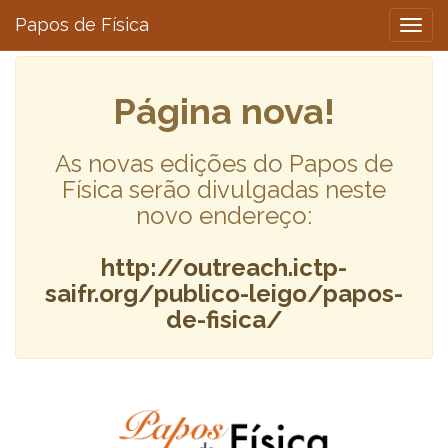
Papos de Física
Togg
navig
Página nova!
As novas edições do Papos de
Física serão divulgadas neste
novo endereço:
http://outreach.ictp-
saifr.org/publico-leigo/papos-
de-fisica/