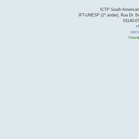
ICTP South American 
IFT-UNESP (1º andar), Rua Dr. Be
01140-07
+
secr
Copyri