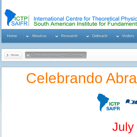
Home
About us
Research
Outreach
Visitors
Home
Celebrando Abraham Hirsz Zimerman
Celebrando Abr
July