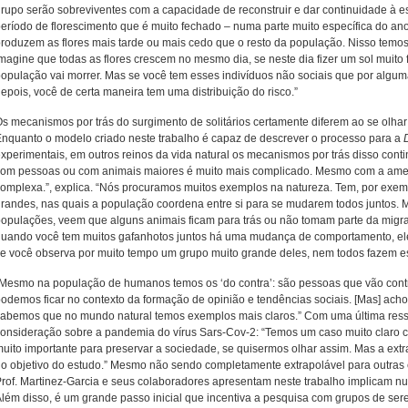
rupo serão sobreviventes com a capacidade de reconstruir e dar continuidade à 
eríodo de florescimento que é muito fechado – numa parte muito específica do an
roduzem as flores mais tarde ou mais cedo que o resto da população. Nisso temos
magine que todas as flores crescem no mesmo dia, se neste dia fizer um sol muito f
opulação vai morrer. Mas se você tem esses indivíduos não sociais que por algu
epois, você de certa maneira tem uma distribuição do risco.”
s mecanismos por trás do surgimento de solitários certamente diferem ao se olhar
nquanto o modelo criado neste trabalho é capaz de descrever o processo para a
xperimentais, em outros reinos da vida natural os mecanismos por trás disso cont
com pessoas ou com animais maiores é muito mais complicado. Mesmo com a ame
omplexa.”, explica. “Nós procuramos muitos exemplos na natureza. Tem, por exem
randes, nas quais a população coordena entre si para se mudarem todos juntos
opulações, veem que alguns animais ficam para trás ou não tomam parte da migra
uando você tem muitos gafanhotos juntos há uma mudança de comportamento, eles 
e você observa por muito tempo um grupo muito grande deles, nem todos fazem es
Mesmo na população de humanos temos os ‘do contra’: são pessoas que vão contra 
odemos ficar no contexto da formação de opinião e tendências sociais. [Mas] acho
abemos que no mundo natural temos exemplos mais claros.” Com uma última ressa
onsideração sobre a pandemia do vírus Sars-Cov-2: “Temos um caso muito claro 
uito importante para preservar a sociedade, se quisermos olhar assim. Mas a ext
o objetivo do estudo.” Mesmo não sendo completamente extrapolável para outras e
rof. Martinez-Garcia e seus colaboradores apresentam neste trabalho implicam n
lém disso, é um grande passo inicial que incentiva a pesquisa com grupos de se