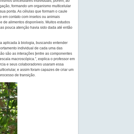
nismos unicelulares individuais, porém, ao
gação, formando um organismo multicelular
ua ponta. As células que formam o caule
 em contato com insetos ou animais
e de alimentos disponíveis. Muitos estudos
mas pouca atenção havia sido dada até então
ca aplicada à biologia, buscando entender
mportamento individual de cada uma das
são são as interações [entre as componentes
escala macroscópica.”, explica o professor em
arcia e seus colaboradores usaram essa
ticelular, e assim foram capazes de criar um
rocesso de transição.