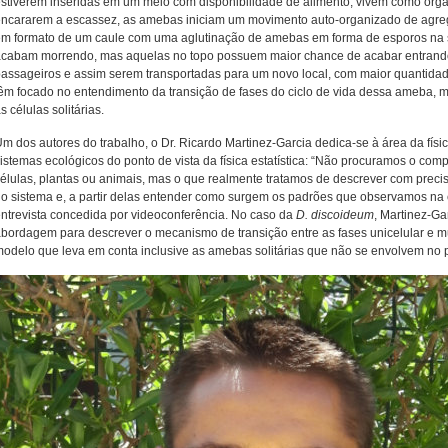
stiverem inseridas em um meio com disponibilidade de alimento, vivem como orga
ncararem a escassez, as amebas iniciam um movimento auto-organizado de agre
m formato de um caule com uma aglutinação de amebas em forma de esporos na s
cabam morrendo, mas aquelas no topo possuem maior chance de acabar entrando
assageiros e assim serem transportadas para um novo local, com maior quantidad
êm focado no entendimento da transição de fases do ciclo de vida dessa ameba, 
s células solitárias.
m dos autores do trabalho, o Dr. Ricardo Martinez-Garcia dedica-se à área da físi
istemas ecológicos do ponto de vista da física estatística: “Não procuramos o co
élulas, plantas ou animais, mas o que realmente tratamos de descrever com preci
o sistema e, a partir delas entender como surgem os padrões que observamos na 
ntrevista concedida por videoconferência. No caso da
D. discoideum
, Martinez-G
bordagem para descrever o mecanismo de transição entre as fases unicelular e mul
odelo que leva em conta inclusive as amebas solitárias que não se envolvem no p