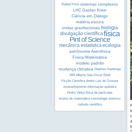
sistemas complexos
Rafael Porto
LHC
Gastao Krein
Ciência em Diálogo
matéria escura
biologia
ondas gravitacionais
física
divulgação científica
Pint of Science
mecânica estatística
ecologia
astrônomia
Astrofísica
Física-Matemática
modelo padrão
mudança climatica
Stephen Hawkings
IMS
Alberto Saa
Oscar Eboli
Ficção Científica
Andre Luiz de Gouvea
emaranhamento
informação quântica
Pedro Vieira
física de partículas
ensino de matemática
cosmologia
universo
método científico
t
c
d
E