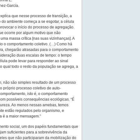
orina E.
inez-Garcia.
xplica que nesse processo de transição, a
o do ambiente começa a se esgotar, a célula
rovocar o início do processo de agregação.
que ocorre por algum motivo que não
uma massa crítica [nas suas vizinhanças]. A
cio o comportamento coletivo. (…) Como há
eira, chegarão atrasadas para o comportamento
sideração duas escalas de tempo: o tempo
lula pode levar para responder ao sinal
o qual todo o resto da população se agrega, a
m
, não são simples resultado de um processo
lo próprio processo coletivo de auto-
 comportamento, isto é, o comportamento
 com possíveis consequências ecológicas. “É
tureza. Ao menos nessas amebas, temos
ente estão regulados pelo organismo, e
sa é a maior mensagem.”
mento social, um dos papéis fundamentais que
jam suficientes para a sobrevivência da
eles que não participaram da mobilização do