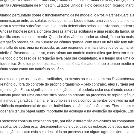
regor (Universidade de Princeton, Estados Unidos e Instituto Pasteur, França) e C
arnita (Universidade de Princeton, Estados Unidos). Foto cedida por Ricardo Mart
uando perguntado sobre o funcionamento deste modelo, o Prof. Martinez-Garcia e
omunicação entre as células se dá por sinais bioquímicos: uma vez que o aliment
assa a secretar substâncias que, quando detectadas pelas suas vizinhas, podem p
A nossa hipótese para a origem dessas amebas solitárias é uma resposta tardia, 
dentificamos molecularmente. Quando elas vão responder ao sinal, já não há mais 
gregação precisa de um número de células grande, com duas ou três não tem iní
ma falta de sincronia na resposta, as que responderem mais tarde, de certa man
oletivo”. Baseando-se nisso, construíram um modelo matemático que leva em con
ue todo o processo de agregação leva para ser completado, e o tempo que uma cé
ioquímico. Se o tempo de resposta de uma célula é maior do que o tempo médio n
élula sobra como um indivíduo solitário.
sso mostra que os indivíduos solitários, ao menos no caso da ameba
D. discoideu
leatório ou fora do controle do próprio organismo – pelo contrário, eles surgem pe
rganização. E isso significa que a seleção natural poderia estar escolhendo esse
olitário pode ser uma característica passada adiante no processo de reprodução,
ma mudança radical na maneira como se estuda comportamentos coletivos na na
vidência experimental de que os indivíduos solitários não são erros. Eles certam
oderiam ter um papel muito importante na ecologia e na evolução da espécie. Es
 professor continua explicando que, por não estarem tão envolvidos no comporta
s solitários podem estar desempenhando é que, caso os esforços coletivos não se
opulação, ou caso esta seja destruída no processo por algum agente externo, aqu