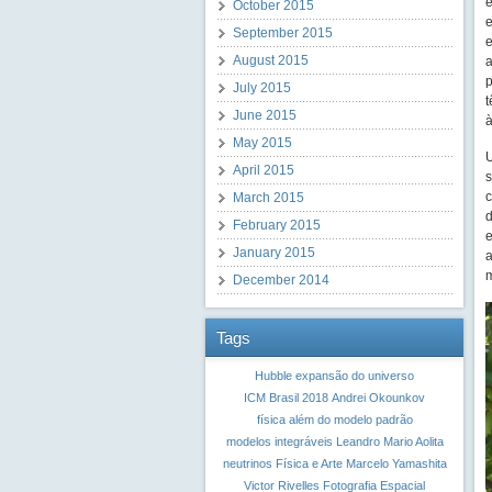
e
October 2015
e
September 2015
e
August 2015
a
p
July 2015
t
June 2015
à
May 2015
U
April 2015
s
c
March 2015
d
February 2015
e
January 2015
a
m
December 2014
Tags
Hubble
expansão do universo
ICM Brasil 2018
Andrei Okounkov
física além do modelo padrão
modelos integráveis
Leandro Mario Aolita
neutrinos
Física e Arte
Marcelo Yamashita
Victor Rivelles
Fotografia Espacial