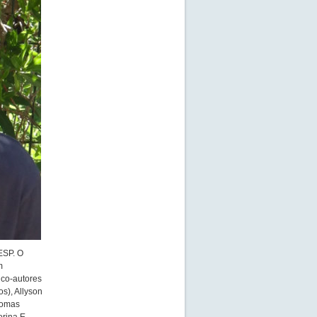
ESP. O
m
 co-autores
s), Allyson
homas