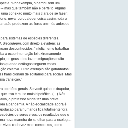
espécie. “Por exemplo, o bambu tem um
o – mas que também não é perfeito. Alguns
 uma conexão muito mais clara de se fazer:
orte, nevar ou qualquer coisa assim, toda a
ma razão produzem as flores um mês antes ou
 para sistemas de espécies diferentes.
D. discoideum
, com direito a evidências
inuam desconhecidos. “Infelizmente trabalhar
ba a experimentação foi extremamente
plo, os gnus: eles fazem migrações muito
. Mas quando ecólogos seguem essas
ção coletiva. Outro exemplo são gafanhotos:
transicionam de solitários para sociais. Mas
sa transição.”
opiniões gerais. Se você quiser extrapolar,
 que isso é muito mais hipotético. (…) Nós
lva, o professor ainda faz uma breve
com a pandemia. A não-socialidade agora é
rapolação para humanos fica totalmente fora
spécies de seres vivos, os resultados que o
uma nova maneira de se olhar para a ecologia.
res vivos cada vez mais complexos, como