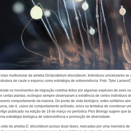
orpo multicelular da ameba Dictyostelium discoideum. Indivíduos unicelulares s
strutura de caule e esporos como estratégia de sobrevivência. Foto: Tyler Larse
esde os movimentos de migração coletiva feitos por algumas espécies de aves ou 
e certas plantas, ecólogos sempre observaram a existência de certos indivíduos 
esmo comportamento da maioria. Do ponto de vista biológico, estes solitários s
urva, isto é, casos de comportamento anômalo, erros na tentativa de coordenar um
rtigo publicado na edição de 19 de março no periódico
Plos Biology
sugere que ta
ma estratégia biológica de sobrevivência e promoção de diversidade.
A vida da ameba
D. discoideum
possui duas fases, marcadas por uma manobra de 