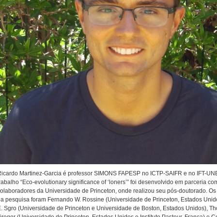
Ricardo Martinez-Garcia é professor SIMONS FAPESP no ICTP-SAIFR e no IFT-UN
rabalho “Eco-evolutionary significance of ‘loners’” foi desenvolvido em parceria co
olaboradores da Universidade de Princeton, onde realizou seu pós-doutorado. Os
a pesquisa foram Fernando W. Rossine (Universidade de Princeton, Estados Unido
. Sgro (Universidade de Princeton e Universidade de Boston, Estados Unidos), T