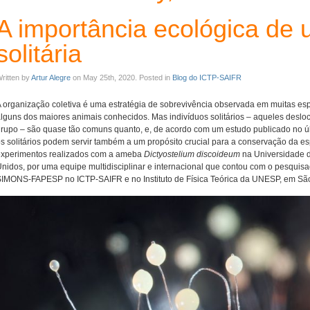
A importância ecológica de 
solitária
ritten by
Artur Alegre
on May 25th, 2020. Posted in
Blog do ICTP-SAIFR
 organização coletiva é uma estratégia de sobrevivência observada em muitas esp
lguns dos maiores animais conhecidos. Mas indivíduos solitários – aqueles desl
rupo – são quase tão comuns quanto, e, de acordo com um estudo publicado no ú
s solitários podem servir também a um propósito crucial para a conservação da esp
experimentos realizados com a ameba
Dictyostelium discoideum
na Universidade d
nidos, por uma equipe multidisciplinar e internacional que contou com o pesquis
IMONS-FAPESP no ICTP-SAIFR e no Instituto de Física Teórica da UNESP, em Sã