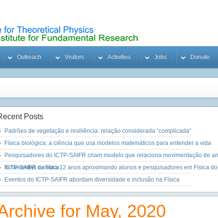
Outreach
Visitors
Activities
Jobs
Donate
Recent
Posts
Padrões de vegetação e resiliência: relação considerada “complicada”
Física biológica: a ciência que usa modelos matemáticos para entender a vida
Pesquisadores do ICTP-SAIFR criam modelo que relaciona movimentação de an
ferramentas da física
ICTP-SAIFR celebra 12 anos aproximando alunos e pesquisadores em Física do
Eventos do ICTP-SAIFR abordam diversidade e inclusão na Física
Archive for May, 2020