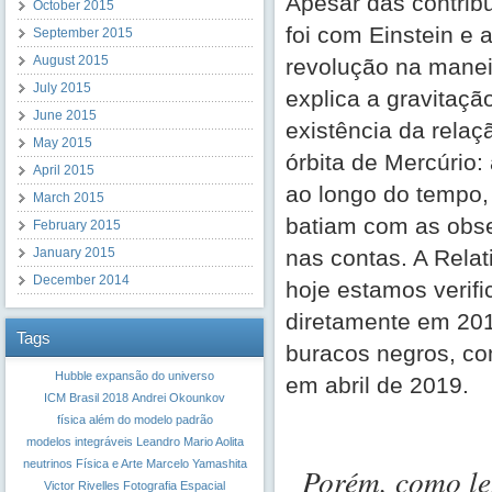
Apesar das contribu
October 2015
foi com Einstein e 
September 2015
August 2015
revolução na manei
July 2015
explica a gravitaçã
June 2015
existência da relaç
May 2015
órbita de Mercúrio:
April 2015
ao longo do tempo, 
March 2015
batiam com as obse
February 2015
January 2015
nas contas. A Rela
December 2014
hoje estamos verif
diretamente em 201
Tags
buracos negros, com
Hubble
expansão do universo
em abril de 2019.
ICM Brasil 2018
Andrei Okounkov
física além do modelo padrão
modelos integráveis
Leandro Mario Aolita
neutrinos
Física e Arte
Marcelo Yamashita
Porém, como le
Victor Rivelles
Fotografia Espacial