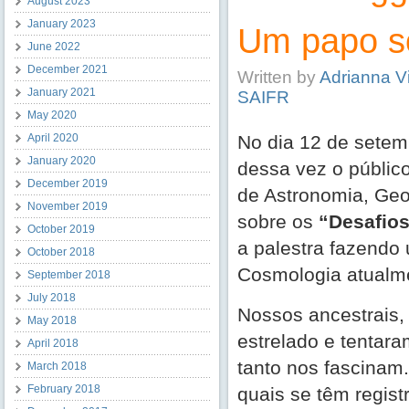
August 2023
January 2023
Um papo s
June 2022
December 2021
Written by
Adrianna V
January 2021
SAIFR
May 2020
April 2020
No dia 12 de setem
January 2020
dessa vez o público
December 2019
de Astronomia, Geo
November 2019
sobre os
“Desafio
October 2019
a palestra fazendo
October 2018
Cosmologia atualme
September 2018
July 2018
Nossos ancestrais,
May 2018
estrelado e tentara
April 2018
tanto nos fascinam.
March 2018
February 2018
quais se têm regist