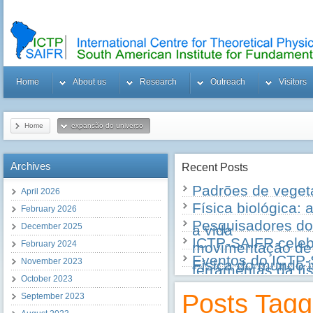
Home
About us
Research
Outreach
Visitors
Home
expansão do universo
Archives
Recent
Posts
Padrões de vegeta
April 2026
Física biológica:
February 2026
Pesquisadores do
December 2025
a vida
ICTP-SAIFR celeb
February 2024
movimentação de 
Eventos do ICTP-
November 2023
Física do mundo i
ferramentas da fí
October 2023
Posts Tagg
September 2023