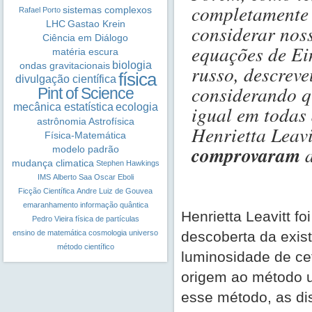
completamente c
sistemas complexos
Rafael Porto
LHC
Gastao Krein
considerar nos
Ciência em Diálogo
equações de Ei
matéria escura
biologia
ondas gravitacionais
russo, descreve
física
divulgação científica
considerando q
Pint of Science
mecânica estatística
ecologia
igual em todas 
astrônomia
Astrofísica
Henrietta Leavi
Física-Matemática
comprovaram
a
modelo padrão
mudança climatica
Stephen Hawkings
IMS
Alberto Saa
Oscar Eboli
Ficção Científica
Andre Luiz de Gouvea
emaranhamento
informação quântica
Henrietta Leavitt 
Pedro Vieira
física de partículas
ensino de matemática
cosmologia
universo
descoberta da exist
método científico
luminosidade de cef
origem ao método ut
esse método, as dis