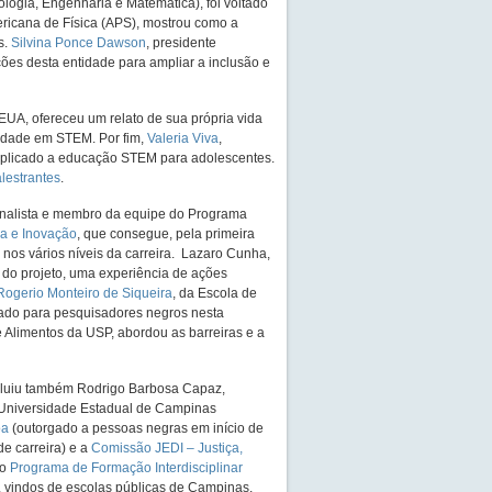
logia, Engenharia e Matemática), foi voltado
ericana de Física (APS), mostrou como a
s.
Silvina Ponce Dawson
, presidente
ções desta entidade para ampliar a inclusão e
UA, ofereceu um relato de sua própria vida
sidade em STEM. Por fim,
Valeria Viva
,
aplicado a educação STEM para adolescentes.
lestrantes
.
analista e membro da equipe do Programa
ia e Inovação
, que consegue, pela primeira
 nos vários níveis da carreira. Lazaro Cunha,
o do projeto, uma experiência de ações
Rogerio Monteiro de Siqueira
, da Escola de
ado para pesquisadores negros nesta
 Alimentos da USP, abordou as barreiras e a
ncluiu também Rodrigo Barbosa Capaz,
da Universidade Estadual de Campinas
oa
(outorgado a pessoas negras em início de
 de carreira) e a
Comissão JEDI – Justiça,
 o
Programa de Formação Interdisciplinar
o, vindos de escolas públicas de Campinas,