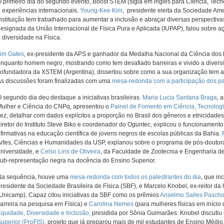
 primeiro dia do segundo evento, Boost STEM (sigla em inglês para Ciência, Tecno
 experiências internacionais.
Young-Kee Kim
, presidente eleita da Sociedade Am
nstituição tem trabalhado para aumentar a inclusão e abraçar diversas perspectiva
esignada da União Internacional de Física Pura e Aplicada (IUPAP), falou sobre a
 diversidade na Física.
im Gates
, ex-presidente da APS e ganhador da Medalha Nacional da Ciência dos E
nquanto homem negro, mostrando como tem desafiado barreiras e vivido a diver
ofundadora da XSTEM (Argentina), dissertou sobre como a sua organização tem 
s discussões foram finalizadas com uma
mesa-redonda com a participação dos pa
 segundo dia deu destaque a iniciativas brasileiras.
Maria Lucia Santana Braga
, 
ulher e Ciência do CNPq, apresentou o
Painel de Fomento em Ciência, Tecnolog
ez, detalhar com dados explícitos a proporção no Brasil dos gêneros e etnicidades
iretor do Instituto Steve Biko e coordenador do Oguntec, explicou o funcionament
firmativas na educação científica de jovens negros de escolas públicas da Bahia.
rtes, Ciências e Humanidades da USP, explanou sobre o programa de pós-doutor
niversidade, e
Celso Lins de Oliveira
, da Faculdade de Zootecnia e Engenharia de
ub-representação negra na docência do Ensino Superior.
Na sequência, houve uma
mesa-redonda com todos os palestrantes do dia
, que i
residente da Sociedade Brasileira de Física (SBF), e Marcelo Knobel, ex-reitor 
Unicamp). Capaz citou iniciativas da SBF como os prêmios
Anselmo Salles Pasch
arreira na pesquisa em Física) e
Carolina Nemes
​ (para mulheres físicas em início
quidade, Diversidade e Inclusão,
presidida por Sônia Guimarães. Knobel discutiu
uperior (ProFIS)
, projeto que já preparou mais de mil estudantes de Ensino Médi