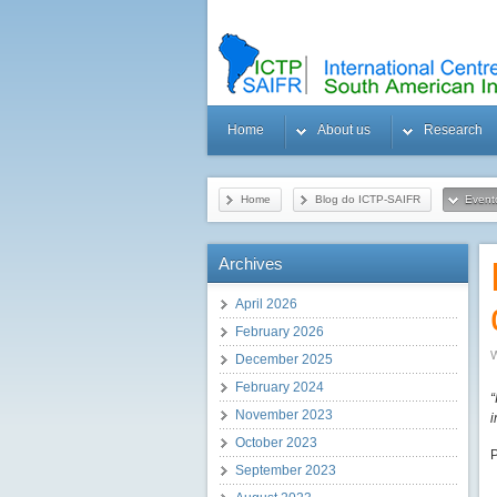
Home
About us
Research
Home
Blog do ICTP-SAIFR
Event
Archives
April 2026
February 2026
W
December 2025
February 2024
“
November 2023
i
October 2023
P
September 2023