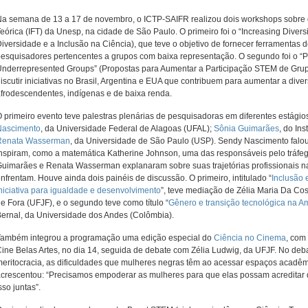
a semana de 13 a 17 de novembro, o ICTP-SAIFR realizou dois workshops sobre div
eórica (IFT) da Unesp, na cidade de São Paulo. O primeiro foi o “Increasing Diver
iversidade e a Inclusão na Ciência), que teve o objetivo de fornecer ferramentas 
esquisadores pertencentes a grupos com baixa representação. O segundo foi o “Pr
nderrepresented Groups” (Propostas para Aumentar a Participação STEM de Grupo
iscutir iniciativas no Brasil, Argentina e EUA que contribuem para aumentar a div
frodescendentes, indígenas e de baixa renda.
 primeiro evento teve palestras plenárias de pesquisadoras em diferentes estágios
Nascimento
, da Universidade Federal de Alagoas (UFAL);
Sônia Guimarães
, do Ins
Renata Wasserman
, da Universidade de São Paulo (USP). Sendy Nascimento falou
nspiram, como a matemática Katherine Johnson, uma das responsáveis pelo tráfe
uimarães e Renata Wasserman explanaram sobre suas trajetórias profissionais nas
nfrentam. Houve ainda dois painéis de discussão. O primeiro, intitulado “
Inclusão 
niciativa para igualdade e desenvolvimento
”, teve mediação de Zélia Maria Da Co
e Fora (UFJF), e o segundo teve como título “
Gênero e transição tecnológica na A
ernal, da Universidade dos Andes (Colômbia).
Também integrou a programação uma edição especial do
Ciência no Cinema
, com
ine Belas Artes, no dia 14, seguida de debate com Zélia Ludwig, da UFJF. No deb
eritocracia, as dificuldades que mulheres negras têm ao acessar espaços acadêm
crescentou: “Precisamos empoderar as mulheres para que elas possam acreditar
sso juntas”.