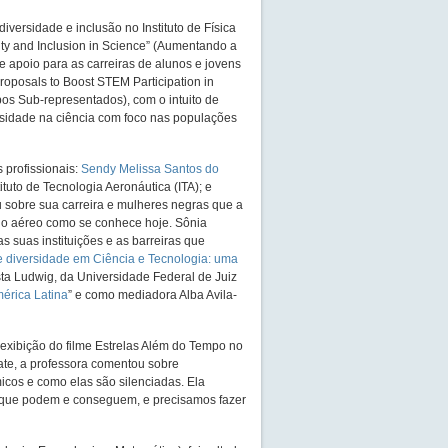
ersidade e inclusão no Instituto de Física
sity and Inclusion in Science” (Aumentando a
de apoio para as carreiras de alunos e jovens
oposals to Boost STEM Participation in
s Sub-representados), com o intuito de
ersidade na ciência com foco nas populações
 profissionais:
Sendy Melissa Santos do
tituto de Tecnologia Aeronáutica (ITA); e
 sobre sua carreira e mulheres negras que a
go aéreo como se conhece hoje. Sônia
 suas instituições e as barreiras que
e diversidade em Ciência e Tecnologia: uma
sta Ludwig, da Universidade Federal de Juiz
mérica Latina
” e como mediadora Alba Avila-
 exibição do filme Estrelas Além do Tempo no
ate, a professora comentou sobre
icos e como elas são silenciadas. Ela
 que podem e conseguem, e precisamos fazer