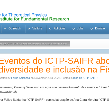
Outreach
Visitors
Activities
Jobs
Donate
os do ICTP-SAIFR abordam diversidade e inclusão na Física
Eventos do ICTP-SAIFR ab
diversidade e inclusão na Fí
ritten by
Felipe Saldanha
on November 23rd, 2023. Posted in
Blog do ICTP-SAIFR
Increasing Diversity” teve foco em ações de desenvolvimento de carreira e “Boost 
nternacionais
or Felipe Saldanha (ICTP-SAIFR), com colaboração de Ana Clara Moreira (ICTP-