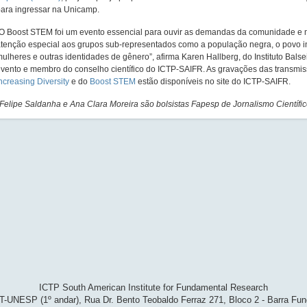
ara ingressar na Unicamp.
O Boost STEM foi um evento essencial para ouvir as demandas da comunidade e me
tenção especial aos grupos sub-representados como a população negra, o povo i
ulheres e outras identidades de gênero”, afirma Karen Hallberg, do Instituto Bals
vento e membro do conselho científico do ICTP-SAIFR. As gravações das transmiss
ncreasing Diversity
e do
Boost STEM
estão disponíveis no site do ICTP-SAIFR.
Felipe Saldanha e Ana Clara Moreira são bolsistas Fapesp de Jornalismo Científi
ICTP South American Institute for Fundamental Research
T-UNESP (1º andar), Rua Dr. Bento Teobaldo Ferraz 271, Bloco 2 - Barra Fu