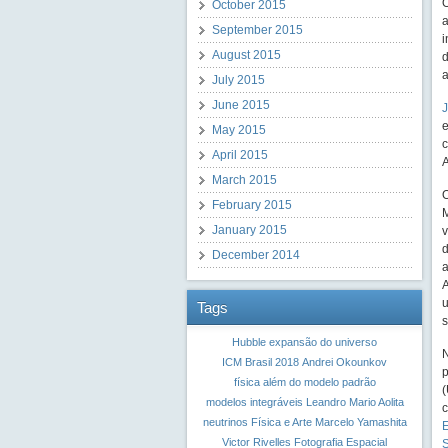
O
October 2015
a
September 2015
i
August 2015
d
a
July 2015
June 2015
J
e
May 2015
c
April 2015
A
March 2015
O
February 2015
M
January 2015
v
d
December 2014
a
A
u
Tags
s
Hubble
expansão do universo
ICM Brasil 2018
Andrei Okounkov
p
física além do modelo padrão
(
modelos integráveis
Leandro Mario Aolita
c
neutrinos
Física e Arte
Marcelo Yamashita
E
Victor Rivelles
Fotografia Espacial
S