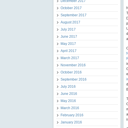
December 2017
October 2017
N
T
September 2017
D
August 2017
p
U
July 2017
d
June 2017
a
May 2017
O
April 2017
March 2017
i
November 2016
G
October 2016
e
i
September 2016
d
July 2016
B
June 2016
May 2016
C
March 2016
m
a
February 2016
i
January 2016