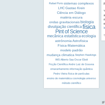
sistemas complexos
p
Rafael Porto
LHC
Gastao Krein
“
Ciência em Diálogo
a
matéria escura
m
biologia
ondas gravitacionais
e
física
divulgação científica
I
Pint of Science
mecânica estatística
ecologia
*
astrônomia
Astrofísica
Física-Matemática
modelo padrão
mudança climatica
Stephen Hawkings
IMS
Alberto Saa
Oscar Eboli
Ficção Científica
Andre Luiz de Gouvea
emaranhamento
informação quântica
Pedro Vieira
física de partículas
ensino de matemática
cosmologia
universo
método científico
IF